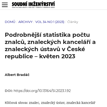
DOMŮ
/
ARCHIVY
/
VOL 34 NO 1 (2023)
/
Články
Podrobnější statistika počtu
znalců, znaleckých kanceláří a
znaleckých ústavů v České
republice – květen 2023
Albert Bradáč
DOI:
https://doi.org/10.13164/SI.2023.1.92
znalec, znalecký ústav, znalecká kancelář
Klíčová slova: