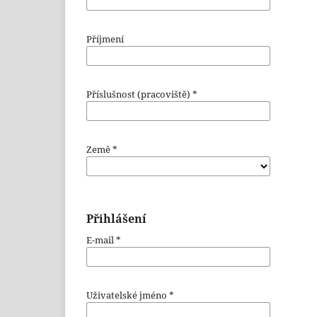
Příjmení
Příslušnost (pracoviště)
*
Země
*
Přihlášení
E-mail
*
Uživatelské jméno
*