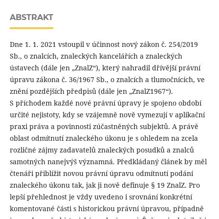
ABSTRAKT
Dne 1. 1. 2021 vstoupil v účinnost nový zákon č. 254/2019
Sb., o znalcích, znaleckých kancelářích a znaleckých
ústavech (dále jen „ZnalZ“), který nahradil dřívější právní
úpravu zákona č. 36/1967 Sb., o znalcích a tlumočnících, ve
znění pozdějších předpisů (dále jen „ZnalZ1967“).
S příchodem každé nové právní úpravy je spojeno období
určité nejistoty, kdy se vzájemně nově vymezují v aplikační
praxi práva a povinnosti zúčastněných subjektů. A právě
oblast odmítnutí znaleckého úkonu je s ohledem na zcela
rozličné zájmy zadavatelů znaleckých posudků a znalců
samotných nanejvýš významná. Předkládaný článek by měl
čtenáři přiblížit novou právní úpravu odmítnutí podání
znaleckého úkonu tak, jak ji nově definuje § 19 ZnalZ. Pro
lepší přehlednost je vždy uvedeno i srovnání konkrétní
komentované části s historickou právní úpravou, případně