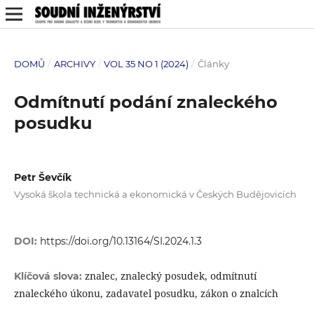
DOMŮ
/
ARCHIVY
/
VOL 35 NO 1 (2024)
/
Články
Odmítnutí podání znaleckého
posudku
Petr Ševčík
Vysoká škola technická a ekonomická v Českých Budějovicích
DOI:
https://doi.org/10.13164/SI.2024.1.3
znalec, znalecký posudek, odmítnutí
Klíčová slova:
znaleckého úkonu, zadavatel posudku, zákon o znalcích