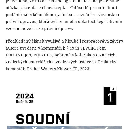
je uvedeno, že historická analogie není. Řešena je detailně i
otázka „akceptace či neakceptace“ důvodů pro odmítnutí
podání znaleckého úkonu, a to i ve srovnání se slovenskou
právní úpravou, která byla v mnoha oblastech legislativním
vzorem nové české právní úpravy.
Předkládaný článek využívá a hlouběji rozpracovává závěry
autora uvedené v komentáři k § 19 in ŠEVČÍK, Petr,
MALAST, Jan, POLÁČEK, Bohumil a kol. Zákon o znalcích,
znaleckých kancelářích a znaleckých ústavech. Praktický
komentář. Praha: Wolters Kluwer ČR, 2023.