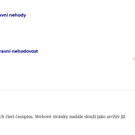
ravní nehody
opravní nehodovost
1
čísel časopisu. Webové stránky nadále slouží jako archiv již