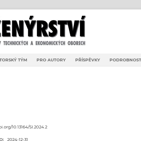
TORSKÝ TÝM
PRO AUTORY
PŘÍSPĚVKY
PODROBNOST
oi.org/10.13164/SI.2024.2
O:
2024-12-31