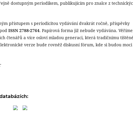
řejně dostupným periodikem, publikujícím pro znalce z technickýc
eným přístupem s periodicitou vydávání dvakrát ročně, příspěvky
 pod
ISSN 2788-2764
. Papírová forma již nebude vydávána. Věříme
ich čtenářů a více osloví mladou generaci, která tradičnímu tiště
 elektronické verze bude rovněž diskusní fórum, kde si budou moci
r
 databázích: